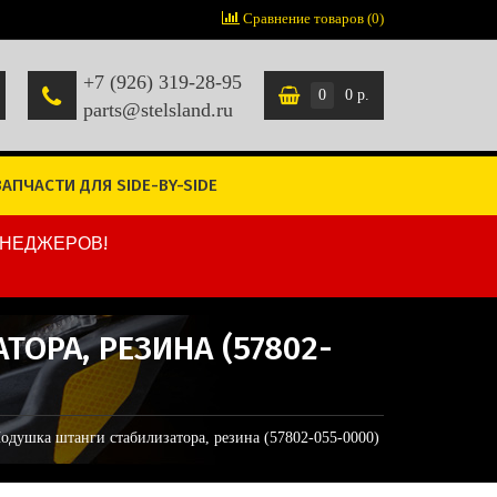
Сравнение товаров (0)
+7 (926) 319-28-95
0
0 р.
parts@stelsland.ru
ЗАПЧАСТИ ДЛЯ SIDE-BY-SIDE
ЕНЕДЖЕРОВ!
ТОРА, РЕЗИНА (57802-
одушка штанги стабилизатора, резина (57802-055-0000)