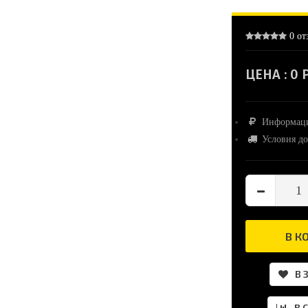
0 от
ЦЕНА :
0 Р
Информаци
Условия до
В К
В 
В 