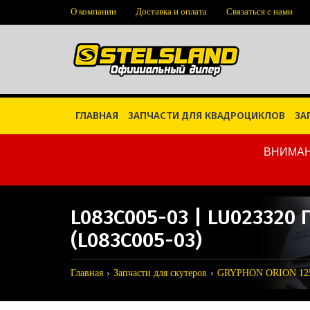
О компании
Доставка и оплата
Связаться с нами
ГЛАВНАЯ
ЗАПЧАСТИ ДЛЯ КВАДРОЦИКЛОВ
ЗА
ВНИМАН
L083C005-03 | LU02332
(L083C005-03)
Главная
Запчасти для скутеров
GRYPHON ORION 12