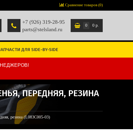
Сравнение товаров (0)
+7 (926) 319-28-95
0
0 р.
parts@stelsland.ru
ЗАПЧАСТИ ДЛЯ SIDE-BY-SIDE
ЕНЕДЖЕРОВ!
НЬЯ, ПЕРЕДНЯЯ, РЕЗИНА
няя, резина (L083C005-03)