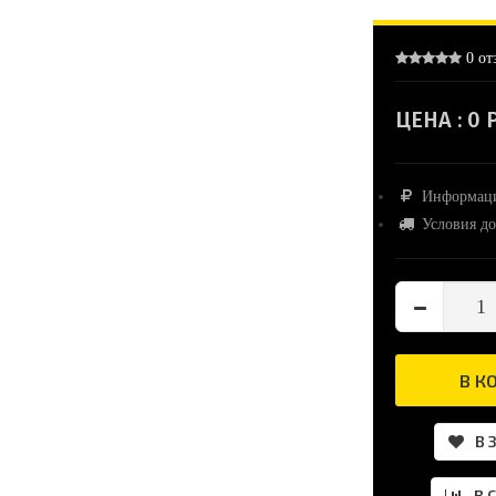
0 от
ЦЕНА :
0 Р
Информаци
Условия до
В К
В 
В 