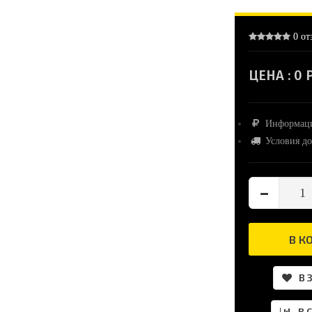
0 от
ЦЕНА :
0 Р
Информаци
Условия до
В К
В 
В 