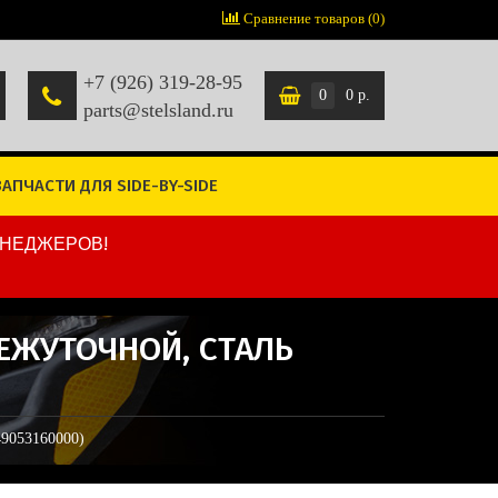
Сравнение товаров (0)
+7 (926) 319-28-95
0
0 р.
parts@stelsland.ru
ЗАПЧАСТИ ДЛЯ SIDE-BY-SIDE
ЕНЕДЖЕРОВ!
МЕЖУТОЧНОЙ, СТАЛЬ
49053160000)