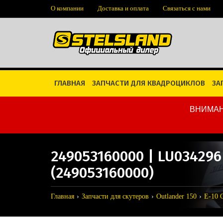
О компании
Доставка и оплата
Связаться с нами
ГЛАВНАЯ
ЗАПЧАСТИ ДЛЯ КВАДРОЦИКЛОВ
ЗА
ВНИМАН
249053160000 | LU0342
(249053160000)
Главная
Запчасти для скутеров
Outlander 150
E-10