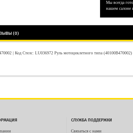
Мы всегда гот
нашем салоне 
ЗЫВЫ (0)
70002 | Код Стелс: LU036972 Руль мотоциклетного типа (40100B470002)
ОРМАЦИЯ
СЛУЖБА ПОДДЕРЖКИ
пании
Связаться с нами