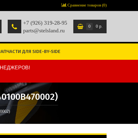
Сравнение товаров (0)
+7 (926) 319-28-95
0
0 р.
parts@stelsland.ru
ЗАПЧАСТИ ДЛЯ SIDE-BY-SIDE
ЕНЕДЖЕРОВ!
40100B470002)
0002)