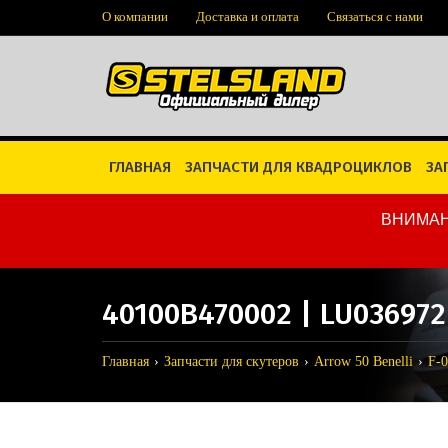
О компании
Доставка и оплата
Связаться с нами
ГЛАВНАЯ
ЗАПЧАСТИ ДЛЯ КВАДРОЦИКЛОВ
ЗА
ВНИМАН
40100B470002 | LU03697
Главная
Запчасти для скутеров
Arrow 50 Benelli
F-