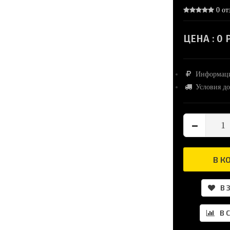
0 от
ЦЕНА :
0 Р
Информаци
Условия до
В К
В 
В 