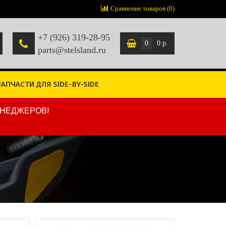
Сравнение товаров (0)
+7 (926) 319-28-95
0
0 р.
parts@stelsland.ru
ЗАПЧАСТИ ДЛЯ SIDE-BY-SIDE
ЕНЕДЖЕРОВ!