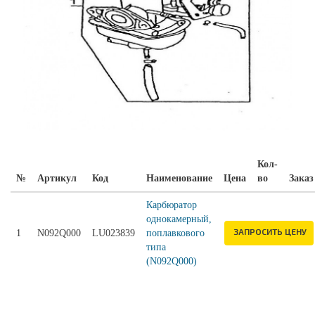
Кол-
№
Артикул
Код
Наименование
Цена
во
Заказ
Карбюратор
однокамерный,
ЗАПРОСИТЬ ЦЕНУ
1
N092Q000
LU023839
поплавкового
типа
(N092Q000)