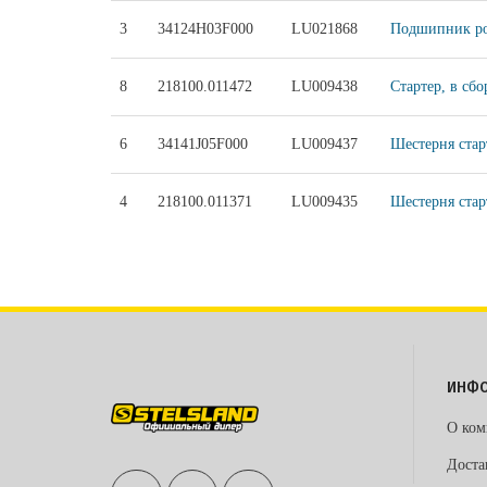
3
34124H03F000
LU021868
Подшипник ро
8
218100.011472
LU009438
Стартер, в сбо
6
34141J05F000
LU009437
Шестерня стар
4
218100.011371
LU009435
Шестерня старт
ИНФ
О ком
Доста