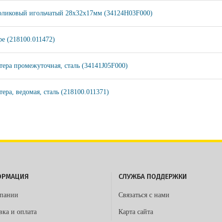
ликовый игольчатый 28х32х17мм (34124H03F000)
ре (218100.011472)
тера промежуточная, сталь (34141J05F000)
ера, ведомая, сталь (218100.011371)
ОРМАЦИЯ
СЛУЖБА ПОДДЕРЖКИ
пании
Связаться с нами
вка и оплата
Карта сайта