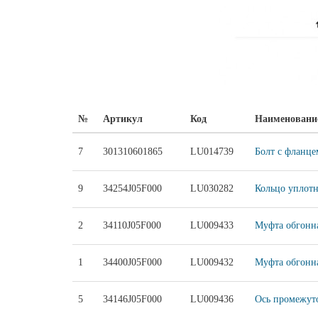
№
Артикул
Код
Наименовани
7
301310601865
LU014739
Болт с фланце
9
34254J05F000
LU030282
Кольцо уплотн
2
34110J05F000
LU009433
Муфта обгонна
1
34400J05F000
LU009432
Муфта обгонна
5
34146J05F000
LU009436
Ось промежуто