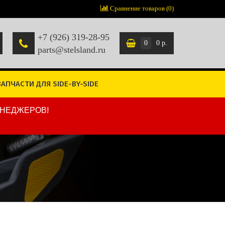
Сравнение товаров (0)
+7 (926) 319-28-95
0
0 р.
parts@stelsland.ru
ЗАПЧАСТИ ДЛЯ SIDE-BY-SIDE
ЕНЕДЖЕРОВ!