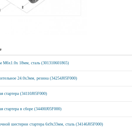
е
м M6x1.0x 18мм, сталь (301310601865)
ительное 24.0х3мм, резина (34254J05F000)
я стартера (34110J05F000)
я стартера в сборе (34400J05F000)
чной шестерни стартера 6x9x33мм, сталь (34146J05F000)