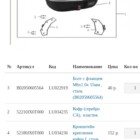
№
Артикул
Код
Наименование
Цена
Кол-во
Болт с фланцем
M6x1.0x 55мм ,
3
B02050605564
LU022919
40 р.
сталь
(B02050605564)
Кофр (серебро
2
52210JX0T000
LU034235
CA), пластик
Кронштейн
4
52180JX0T000
LU034236
крепления
152 р.
кофра I, сталь