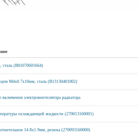
ание
, сталь (B01070601664)
нцем M4х0.7х10мм, сталь (B13130401002)
е включения электровентилятора радиатора
пературы охлаждающей жидкости (270013160001)
отнительное 14.8x1.9мм, резина (270093160000)