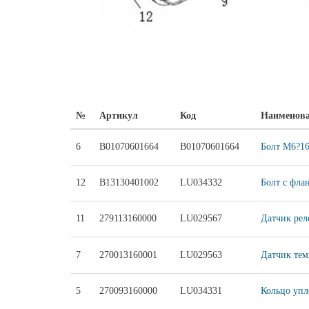
№
Артикул
Код
Наименов
6
B01070601664
B01070601664
Болт M6?16
12
B13130401002
LU034332
Болт с фла
11
279113160000
LU029567
Датчик рел
7
270013160001
LU029563
Датчик тем
5
270093160000
LU034331
Кольцо упл