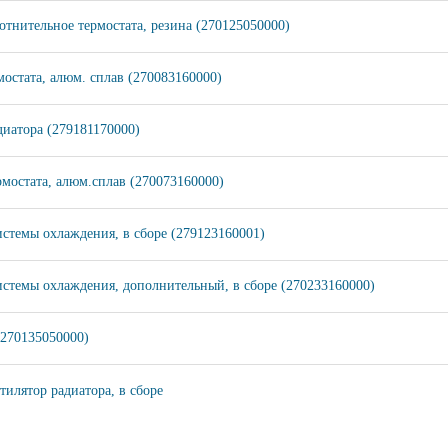
отнительное термостата, резина (270125050000)
мостата, алюм. сплав (270083160000)
иатора (279181170000)
мостата, алюм.сплав (270073160000)
истемы охлаждения, в сборе (279123160001)
истемы охлаждения, дополнительный, в сборе (270233160000)
(270135050000)
тилятор радиатора, в сборе