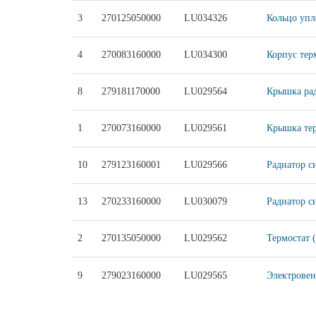
3
270125050000
LU034326
Кольцо упл
4
270083160000
LU034300
Корпус тер
8
279181170000
LU029564
Крышка рад
1
270073160000
LU029561
Крышка тер
10
279123160001
LU029566
Радиатор с
13
270233160000
LU030079
Радиатор с
2
270135050000
LU029562
Термостат 
9
279023160000
LU029565
Электровен