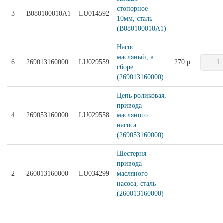
стопорное
3
B080100010A1
LU014592
10мм, сталь
(B080100010A1)
Насос
масляный, в
6
269013160000
LU029559
270 р.
сборе
(269013160000)
Цепь роликовая,
привода
4
269053160000
LU029558
масляного
насоса
(269053160000)
Шестерня
привода
2
260013160000
LU034299
масляного
насоса, сталь
(260013160000)