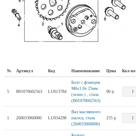
№
Артикул
Код
Наименование
Цена
Кол-во
Болт с фланцем
M6x1.0x 25мм
5
B01070602563
LU013784
90 р.
(зелен.) , сталь
(B01070602563)
Вал маслянного
1
260033060000
LU034298
насоса, сталь
255 р.
(260033060000)
Кольцо