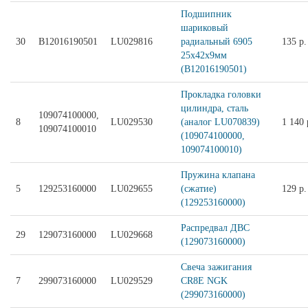
Подшипник
шариковый
30
B12016190501
LU029816
радиальный 6905
135 р.
25х42х9мм
(B12016190501)
Прокладка головки
цилиндра, сталь
109074100000,
8
LU029530
(аналог LU070839)
1 140 
109074100010
(109074100000,
109074100010)
Пружина клапана
5
129253160000
LU029655
(сжатие)
129 р.
(129253160000)
Распредвал ДВС
29
129073160000
LU029668
(129073160000)
Свеча зажигания
7
299073160000
LU029529
CR8E NGK
(299073160000)