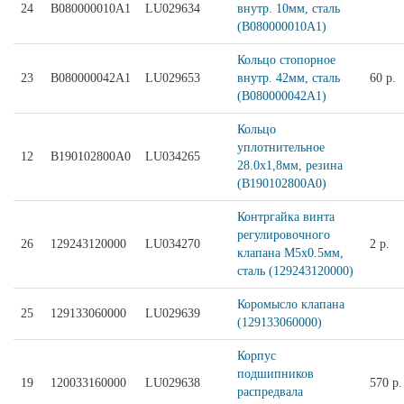
24
B080000010A1
LU029634
внутр. 10мм, сталь
(B080000010A1)
Кольцо стопорное
23
B080000042A1
LU029653
внутр. 42мм, сталь
60 р.
(B080000042A1)
Кольцо
уплотнительное
12
B190102800A0
LU034265
28.0x1,8мм, резина
(B190102800A0)
Контргайка винта
регулировочного
26
129243120000
LU034270
2 р.
клапана М5x0.5мм,
сталь (129243120000)
Коромысло клапана
25
129133060000
LU029639
(129133060000)
Корпус
подшипников
19
120033160000
LU029638
570 р.
распредвала