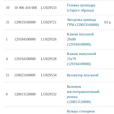
Головка цилиндра
10
10 906 410 000
LU029533
(старого образца)
Звездочка привода
31
129033160000
LU029721
63 р.
ГРМ (129033160000)
Клапан впускной
1
129184100000
LU029526
29x80
(129184100000)
Клапан выпускной
4
129194100000
LU029528
23x79
(129194100000)
11
110023160000
LU029534
Коллектор впускной
Колпачок
маслоотражательный,
9
120013120000
LU029532
резина
(120013120000)
Кольцо стопорное