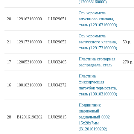
(120033160000)
Ось коромысла
20
129163160000
LU029651
впускного клапана,
сталь (129163160000)
Ось коромысла
21
129173160000
LU029652
выпускного клапана,
50 р.
сталь (129173160000)
Пластина стопорная
17
120053160000
LU032465
270 р.
распредвала, сталь
Пластина
фиксирующая
16
100103160000
LU034272
патрубок термостата,
сталь (100103160000)
Подшипник
шариковый
28
B12016190202
LU029815
радиальный 6902
15х28х7мм
(B12016190202)