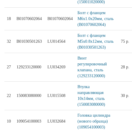
(150011020000)
Болт с фланцем
18
B01070602064
B01070602064
M6х1.0х20мм, сталь
(B01070602064)
Болт с фланцем
32
B01030501263
LU014564
М5х0.8х12мм, сталь
75 р.
(B01030501263)
Винт
регулировочный
27
129233120000
LU034269
28 р.
клапана, сталь
(129233120000)
Втулка
направляющая
22
150083080000
LU015508
30 р.
10х14мм, сталь
(150083080000)
Головка цилиндра
10
109054100003
LU032684
(нового образца)
(109054100003)