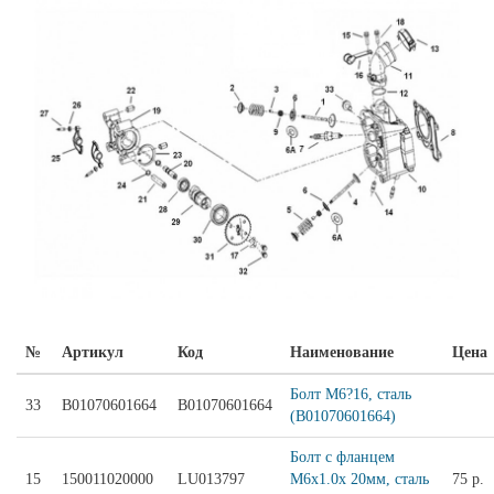
№
Артикул
Код
Наименование
Цена
Болт M6?16, сталь
33
B01070601664
B01070601664
(B01070601664)
Болт с фланцем
15
150011020000
LU013797
M6x1.0x 20мм, сталь
75 р.