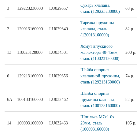
Сухарь клапана,
3
129223230000
LU029657
68 р.
сталь (129223230000)
Тарелка пружины
2
120013160000
LU029649
клапана, сталь
82 р.
(120013160000)
Хомут впускного
13
110023120000
LU034301
коллектора 40-45мм,
200 р.
сталь (110023120000)
Шайба опорная
6
129213160000
LU029656
клапанной пружины,
74 р.
сталь (129213160000)
Шайба опорная
6A
100133160000
LU032462
пружины клапана,
82 р.
сталь (100133160000)
Шпилька M7x1.0х
14
100093160000
LU032463
29мм, сталь
105 р.
(100093160000)