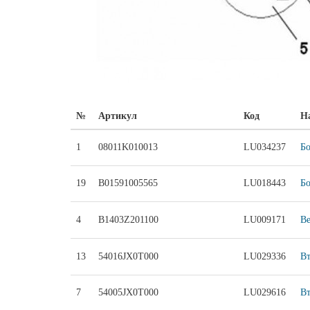
№
Артикул
Код
Н
1
08011K010013
LU034237
Бо
19
B01591005565
LU018443
Бо
4
B1403Z201100
LU009171
Ве
13
54016JX0T000
LU029336
Вт
7
54005JX0T000
LU029616
Вт