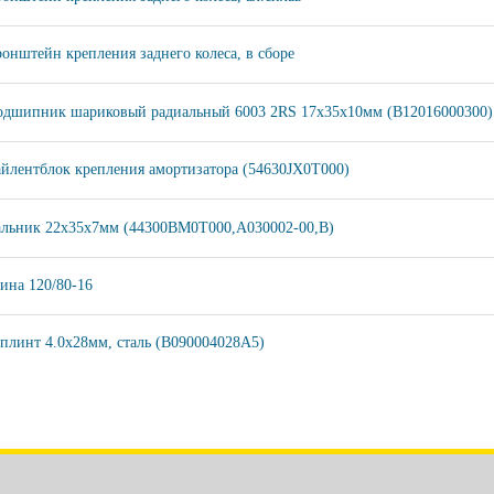
онштейн крепления заднего колеса, в сборе
одшипник шариковый радиальный 6003 2RS 17х35х10мм (B12016000300)
йлентблок крепления амортизатора (54630JX0T000)
альник 22х35х7мм (44300BM0T000,A030002-00,B)
на 120/80-16
линт 4.0х28мм, сталь (B090004028A5)