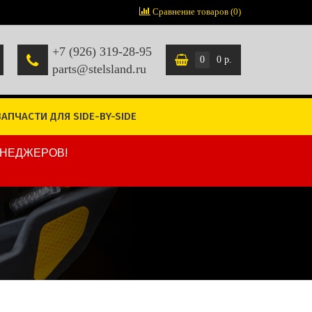
Сравнение товаров (0)
+7 (926) 319-28-95
0
0 р.
parts@stelsland.ru
ЗАПЧАСТИ ДЛЯ SIDE-BY-SIDE
ЕНЕДЖЕРОВ!