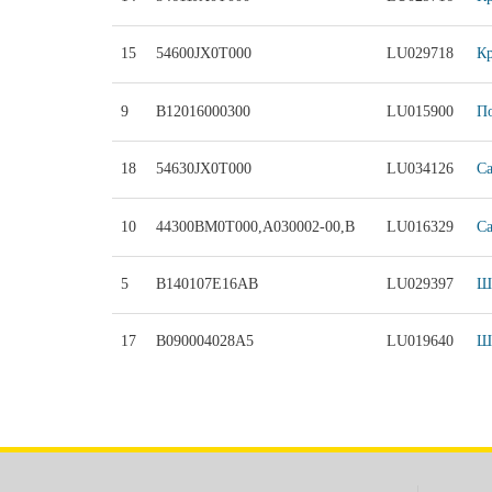
15
54600JX0T000
LU029718
Кр
9
B12016000300
LU015900
П
18
54630JX0T000
LU034126
Са
10
44300BM0T000,A030002-00,B
LU016329
С
5
B140107E16AB
LU029397
Ши
17
B090004028A5
LU019640
Шп