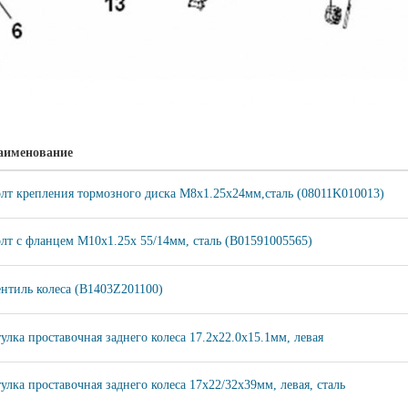
аименование
лт крепления тормозного диска M8х1.25х24мм,сталь (08011K010013)
лт с фланцем М10х1.25х 55/14мм, сталь (B01591005565)
нтиль колеса (B1403Z201100)
улка проставочная заднего колеса 17.2х22.0х15.1мм, левая
улка проставочная заднего колеса 17x22/32x39мм, левая, сталь