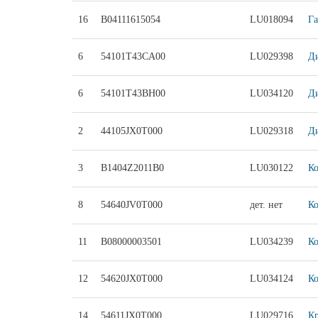
16
B04111615054
LU018094
Га
6
54101T43CA00
LU029398
Ди
6
54101T43BH00
LU034120
Ди
2
44105JX0T000
LU029318
Ди
3
B1404Z2011B0
LU030122
Ко
8
54640JV0T000
дет. нет
Ко
11
B08000003501
LU034239
Ко
12
54620JX0T000
LU034124
Ко
14
54611JX0T000
LU029716
Кр