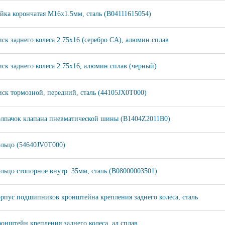
йка корончатая M16х1.5мм, сталь (B04111615054)
ск заднего колеса 2.75x16 (серебро CA), алюмин.сплав
ск заднего колеса 2.75х16, алюмин.сплав (черный)
ск тормозной, передний, сталь (44105JX0T000)
лпачок клапана пневматической шины (B1404Z2011B0)
льцо (54640JV0T000)
льцо стопорное внутр. 35мм, сталь (B08000003501)
рпус подшипников кронштейна крепления заднего колеса, сталь
онштейн крепления заднего колеcа, ал.сплав