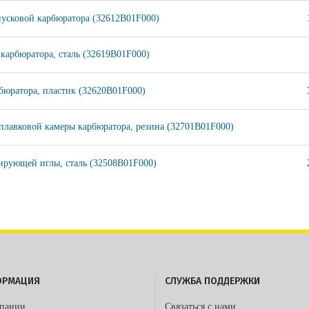
пусковой карбюратора (32612B01F000)
 карбюратора, сталь (32619B01F000)
бюратора, пластик (32620B01F000)
плавковой камеры карбюратора, резина (32701B01F000)
ирующей иглы, сталь (32508B01F000)
ОРМАЦИЯ
СЛУЖБА ПОДДЕРЖКИ
пании
Связаться с нами