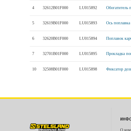
4
32612B01F000
LU015892
Обогатитель 
5
32619B01F000
LU015893
Ось поплавка
6
32620B01F000
LU015894
Поплавок кар
7
32701B01F000
LU015895
Прокладка по
10
32508B01F000
LU015898
Фиксатор доз
ИНФ
О ком