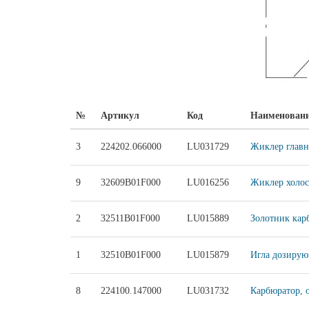
№
Артикул
Код
Наименован
3
224202.066000
LU031729
Жиклер главн
9
32609B01F000
LU016256
Жиклер холос
2
32511B01F000
LU015889
Золотник кар
1
32510B01F000
LU015879
Игла дозирую
8
224100.147000
LU031732
Карбюратор, 