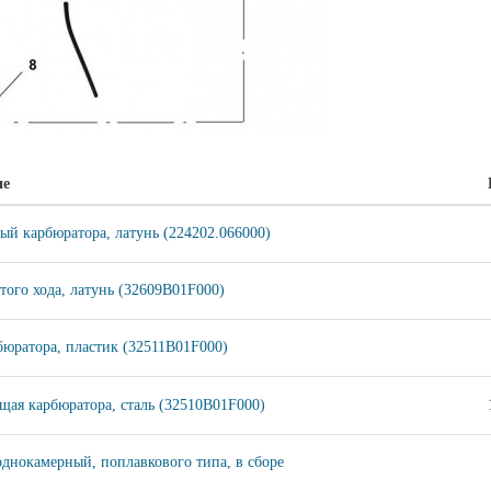
ие
ый карбюратора, латунь (224202.066000)
того хода, латунь (32609B01F000)
бюратора, пластик (32511B01F000)
щая карбюратора, сталь (32510B01F000)
однокамерный, поплавкового типа, в сборе