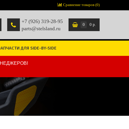
Сравнение товаров (0)
+7 (926) 319-28-95
0
0 р.
parts@stelsland.ru
ЗАПЧАСТИ ДЛЯ SIDE-BY-SIDE
ЕНЕДЖЕРОВ!